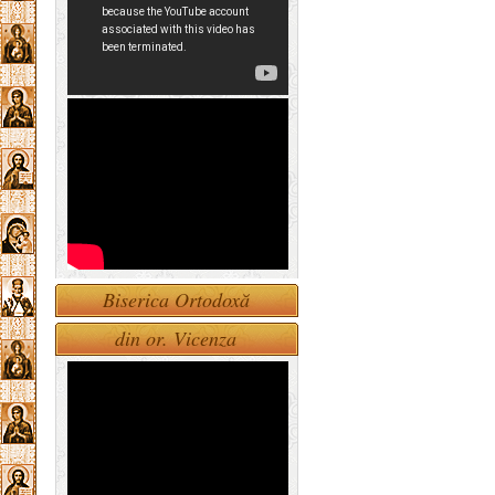
Biserica Ortodoxă
din or. Vicenza