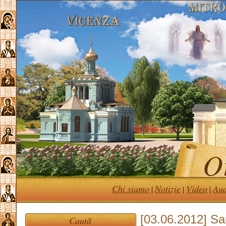
Or
Chi siamo
Notizie
Video
Au
|
|
|
[03.06.2012] San
Caută