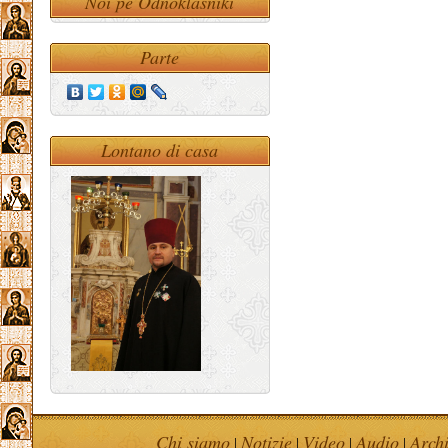
Noi pe Odnoklasniki
Parte
Lontano di casa
Chi siamo
Notizie
Video
Audio
Arch
|
|
|
|