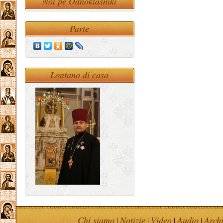
Noi pe Odnoklasniki
Parte
Lontano di casa
Chi siamo
Notizie
Video
Audio
Arch
|
|
|
|