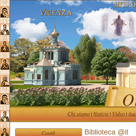
Or
Chi siamo
Notizie
Video
Au
|
|
|
Biblioteca @it
Caută