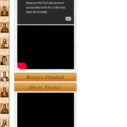
Biserica Ortodoxă
din or. Vicenza