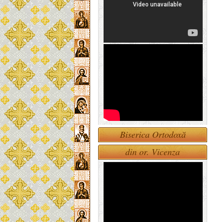
Biserica Ortodoxă
din or. Vicenza