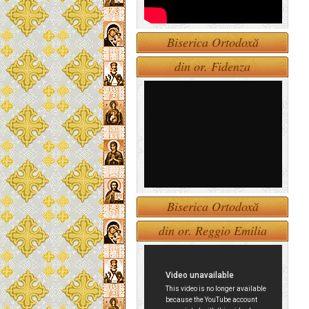
Biserica Ortodoxă
din or. Fidenza
Biserica Ortodoxă
din or. Reggio Emilia