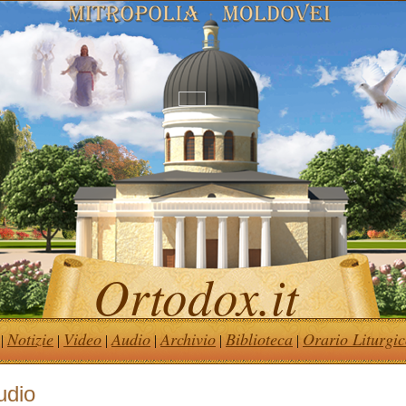
Ortodox.it
Notizie
Video
Audio
Archivio
Biblioteca
Orario Liturgi
|
|
|
|
|
|
udio