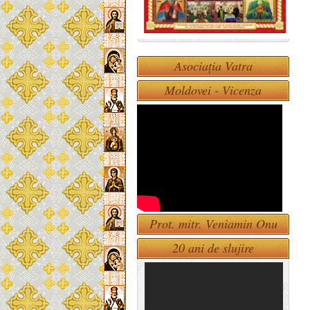
Asociația Vatra
Moldovei - Vicenza
Prot. mitr. Veniamin Onu
20 ani de slujire