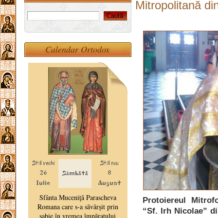
Mitropolitană d
Calendar Ortodox
Protoiereul Mitrof
“Sf. Irh Nicolae” d