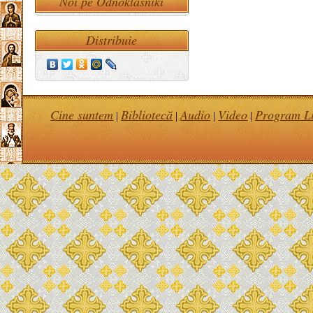
Noi pe Odnoklasniki
Distribuie
Cine suntem
Bibliotecă
Audio
Video
Program Li
|
|
|
|