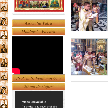
Asociația Vatra
Moldovei - Vicenza
Prot. mitr. Veniamin Onu
20 ani de slujire