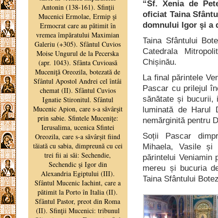
“Sf. Xenia de Pete
oficiat Taina Sfânt
domnului Igor şi a 
Taina Sfântului Bot
Catedrala Mitropo
Chișinău.
La final părintele Ven
Pascar cu prilejul înc
sănătate și bucurii, 
luminată de Harul D
nemărginită pentru 
Soții Pascar dimp
Mihaela, Vasile și
părintelui Veniamin 
mereu și bucuria de
Taina Sfântului Botez