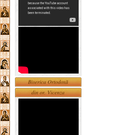
Biserica Ortodoxă
din or. Vicenza