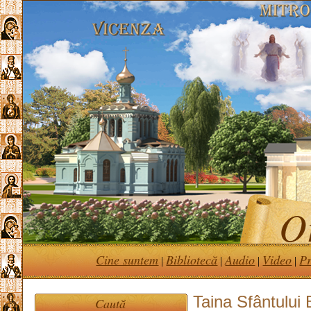
Or
Cine suntem
Bibliotecă
Audio
Video
Pr
|
|
|
|
Taina Sfântului 
Caută