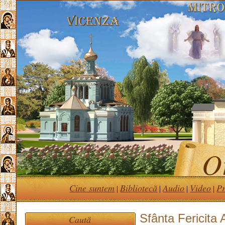
Or
Cine suntem
Bibliotecă
Audio
Video
Pr
|
|
|
|
Sfânta Fericita 
Caută