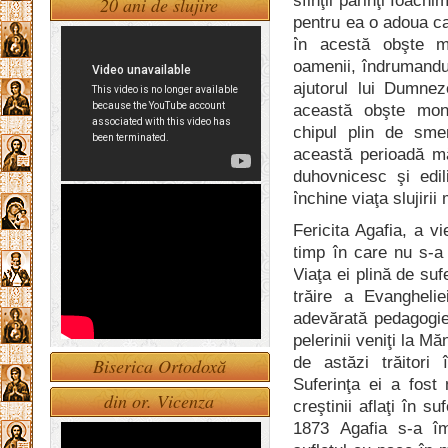
sfinţii părinţi Ioac
20 ani de slujire
pentru ea o adoua ca
în acestă obşte m
oamenii, îndrumandu-
ajutorul lui Dumnez
această obşte mona
chipul plin de smer
această perioadă m
duhovnicesc şi edil
închine viaţa slujiri
Fericita Agafia, a v
timp în care nu s-a 
Viaţa ei plină de suf
trăire a Evanghelie
adevărată pedagogie
pelerinii veniţi la M
de astăzi trăitori
Biserica Ortodoxă
Suferinţa ei a fost 
din or. Vicenza
creştinii aflaţi în s
1873 Agafia s-a îm