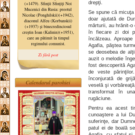
drepţi.
Se spune că micuţa A
doar ajutată de Dum
mărturii, au hrănit-
în fiecare zi doi
încălzeau. Aproape
Agafia, păştea turm
se deosebea de alţi
auzit o melodie înge
fost descoperită Aga
de veste părinţilo
înconjurată de grij
Calendarul parohiei
veselă şi vorbăreaţă
transformat în una
rugăciune.
Pentru ea acest ti
cunoaştere a lui D
suferinţe, dar Dumne
patul ei de boală se
Agafia, cu sfatul şi