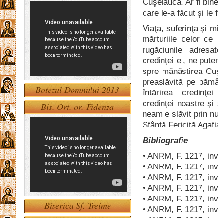
Cuşelăuca. Ar fi bine
care le-a făcut şi le
Viaţa, suferinţa şi m
mărturiile celor ce 
rugăciunile adres
credinţei ei, ne pute
spre mănăstirea Cuş
preaslăvită pe pămâ
Botezul Domnului 2013
întărirea credinţe
credinţei noastre şi
Bis. Ort. or. Fidenza
neam e slăvit prin nu
Sfântă Fericită Agaf
Bibliografie
• ANRM, F. 1217, inv.
• ANRM, F. 1217, inv.
• ANRM, F. 1217, inv.
• ANRM, F. 1217, inv. 
• ANRM, F. 1217, inv.
Biserica Sf. Treime
• ANRM, F. 1217, inv.