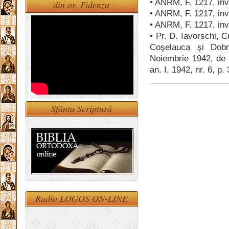
• ANRM, F. 1217, inv.
din or. Fidenza
• ANRM, F. 1217, inv.
• ANRM, F. 1217, inv.
• Pr. D. Iavorschi, C
Coşelauca şi Dobr
Noiembrie 1942, de 
an. I, 1942, nr. 6, p.
Sfânta Scriptură
Radio LOGOS ON-LINE