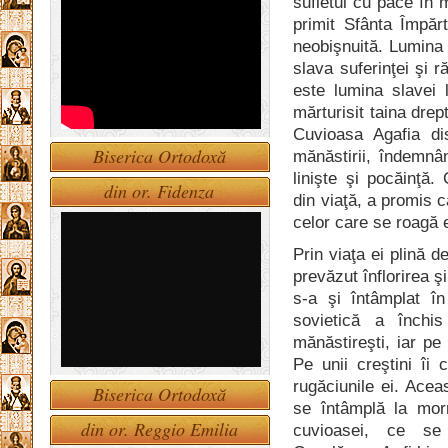
sufletul cu pace în
primit Sfânta Împăr
neobişnuită. Lumina 
slava suferinţei şi r
este lumina slavei
mărturisit taina drept
Cuvioasa Agafia di
Biserica Ortodoxă
mănăstirii, îndemnân
linişte şi pocăinţă.
din or. Fidenza
din viaţă, a promis 
celor care se roagă e
Prin viaţa ei plină de
prevăzut înflorirea ş
s-a şi întâmplat în
sovietică a închis 
mănăstireşti, iar pe
Pe unii creştini îi 
rugăciunile ei. Acea
Biserica Ortodoxă
se întâmplă la mor
din or. Reggio Emilia
cuvioasei, ce se