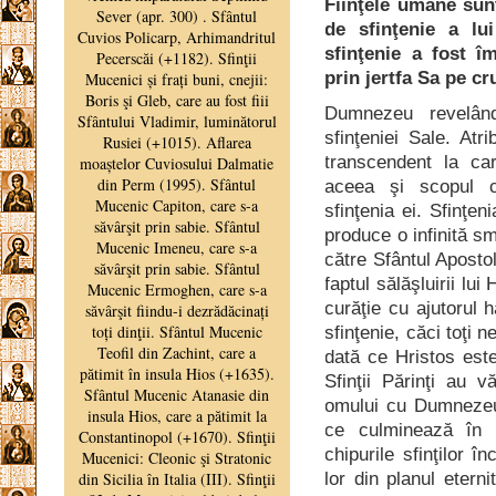
Fiinţele umane sunt
de sfinţenie a l
sfinţenie a fost î
prin jertfa Sa pe cr
Dumnezeu revelând
sfinţeniei Sale. Atr
transcendent la car
aceea şi scopul c
sfinţenia ei. Sfinţe
produce o infinită sm
către Sfântul Apostol
faptul sălăşluirii lui
curăţie cu ajutorul 
sfinţenie, căci toţi 
dată ce Hristos est
Sfinţii Părinţi au 
omului cu Dumnezeu p
ce culminează în i
chipurile sfinţilor 
lor din planul eterni