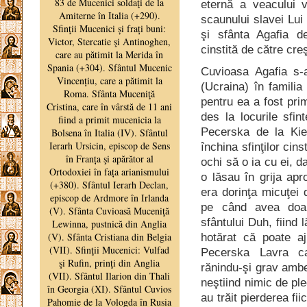
eternă a veacului v
scaunului slavei L
şi sfânta Agafia d
cinstită de către creş
Cuvioasa Agafia s-
(Ucraina) în familia
pentru ea a fost pri
des la locurile sfi
Pecerska de la Kie
închina sfinţilor cins
ochi să o ia cu ei, d
o lăsau în grija apr
era dorinţa micuţei 
pe când avea doar
sfântului Duh, fiind 
hotărat că poate a
Pecerska Lavra ca
rănindu-şi grav ambel
neştiind nimic de pl
au trăit pierderea fi