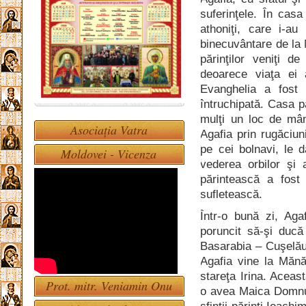
suferinţele. În casa
athoniţi, care i-a
binecuvântare de la 
părinţilor veniţi d
deoarece viaţa ei 
Evanghelia a fost 
întruchipată. Casa p
mulţi un loc de mân
Asociația Vatra
Agafia prin rugăciun
pe cei bolnavi, le 
Moldovei - Vicenza
vederea orbilor şi 
părintească a fost
sufletească.
Într-o bună zi, Ag
poruncit să-şi ducă
Basarabia – Cuşelău
Agafia vine la Mănă
stareţa Irina. Acea
Prot. mitr. Veniamin Onu
o avea Maica Domnul