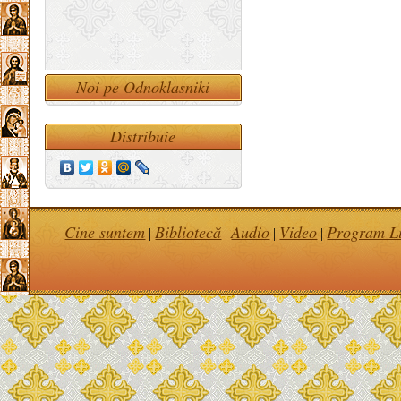
Noi pe Odnoklasniki
Distribuie
Cine suntem
Bibliotecă
Audio
Video
Program Li
|
|
|
|