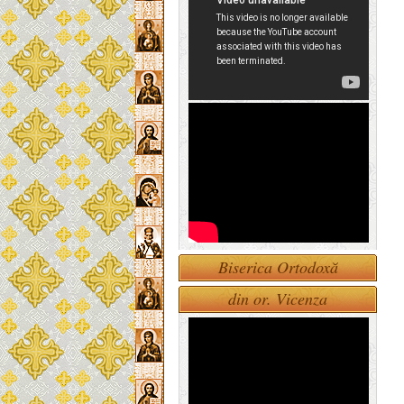
Biserica Ortodoxă
din or. Vicenza