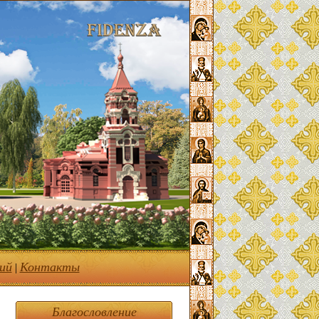
ий
Контакты
|
Благословление