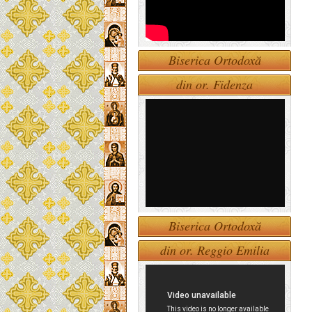
Biserica Ortodoxă
din or. Fidenza
Biserica Ortodoxă
din or. Reggio Emilia