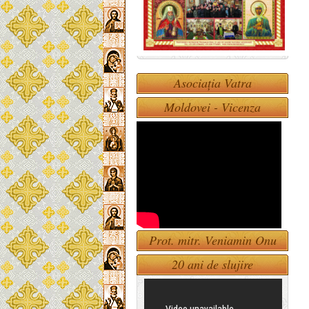
Asociația Vatra
Moldovei - Vicenza
Prot. mitr. Veniamin Onu
20 ani de slujire