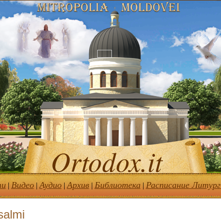
Ortodox.it
ти
Видео
Аудио
Архив
Библиотека
Расписание Литург
|
|
|
|
|
salmi