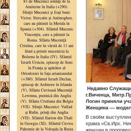
Недавно Служащи
г.Виченца, Митр.П
Логин приняли уч
Женщина — модел
В своём выступлен
храма «Св.Ирх. Ни
женщин в проповед