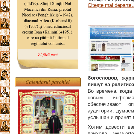
Citeşte mai depart
богословов, жур
Calendarul parohiei
пишут на религио
Во времена, когд
новым информа
обеспечивают о
аудитории, думаем
услышан и принят 
Хотим довести ва
прихода www.ort