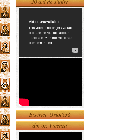
20 ani de slujire
Biserica Ortodoxă
din or. Vicenza