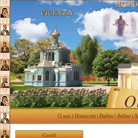
Or
О нас
Новости
Видео
Аудио
А
|
|
|
|
Caută