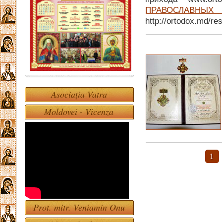
ПРАВОСЛАВН
http://ortodox.md/re
Asociația Vatra
Moldovei - Vicenza
1
Prot. mitr. Veniamin Onu