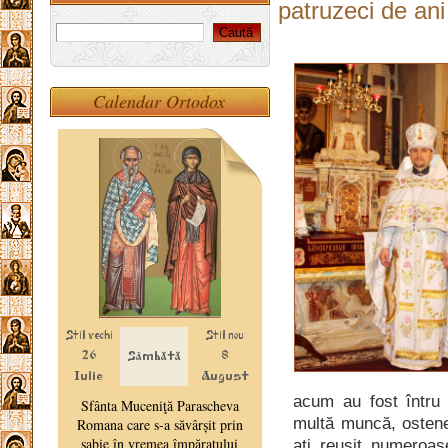
patruzeci de ani
Calendar Ortodox
acum au fost întru t
multă muncă, ostene
aţi reuşit numeroase