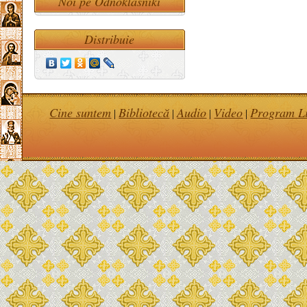
Noi pe Odnoklasniki
Distribuie
Cine suntem
Bibliotecă
Audio
Video
Program Li
|
|
|
|