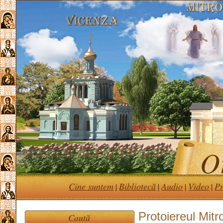
Or
Cine suntem
Bibliotecă
Audio
Video
Pr
|
|
|
|
Protoiereul Mit
Caută