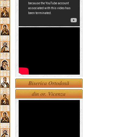
Biserica Ortodoxă
din or. Vicenza