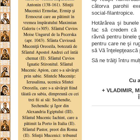
câtorva parohii ex
social-filantropice.
Hotărârea şi bunele 
fac să credem că ş
râvnă pentru binele ş
pentru care ne şi ru
să Vă înţelepţească 
Să ne trăiţi întru mulţi
Cu a
+ VLADIMIR, M