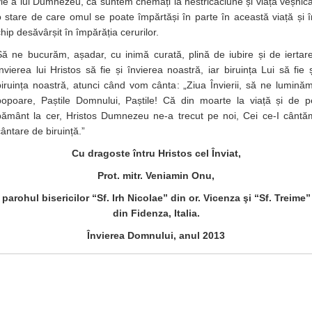
vie a lui Dumnezeu, că suntem chemați la nestricăciune și viață veșnică
o stare de care omul se poate împărtăși în parte în această viață și î
hip desăvârșit în împărăția cerurilor.
Să ne bucurăm, așadar, cu inimă curată, plină de iubire și de iertare
Învierea lui Hristos să fie și învierea noastră, iar biruința Lui să fie ș
biruința noastră, atunci când vom cânta: „Ziua Învierii, să ne luminăm
popoare, Paștile Domnului, Paștile! Că din moarte la viață și de p
pământ la cer, Hristos Dumnezeu ne-a trecut pe noi, Cei ce-I cântă
cântare de biruință.”
Cu dragoste întru Hristos cel Înviat,
Prot. mitr. Veniamin Onu,
parohul bisericilor “Sf. Irh Nicolae” din or. Vicenza şi “Sf. Treime”
din Fidenza, Italia.
Învierea Domnului, anul 2013