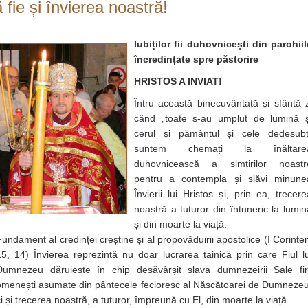
 fie și învierea noastră!
Iubiților fii duhovnicești din parohiil
încredințate spre păstorire
HRISTOS A INVIAT!
Întru această binecuvântată și sfântă z
când „toate s-au umplut de lumină ș
cerul și pământul și cele dedesubt
suntem chemați la înălțare
duhovnicească a simțirilor noastr
pentru a contempla și slăvi minune
Învierii lui Hristos și, prin ea, trecere
noastră a tuturor din întuneric la lumin
și din moarte la viață.
Fundament al credinței creștine și al propovăduirii apostolice (I Corinten
15, 14) Învierea reprezintă nu doar lucrarea tainică prin care Fiul lu
Dumnezeu dăruiește în chip desăvârșit slava dumnezeirii Sale firi
omenești asumate din pântecele fecioresc al Născătoarei de Dumnezeu
ci și trecerea noastră, a tuturor, împreună cu El, din moarte la viață.