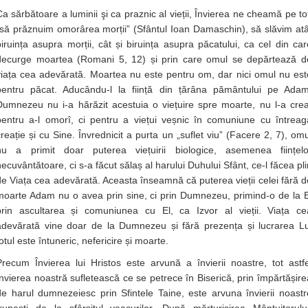
Ca sărbătoare a luminii şi ca praznic al vieții, Învierea ne cheamă pe toț
„să prăznuim omorârea morții” (Sfântul Ioan Damaschin), să slăvim atâ
biruința asupra morții, cât și biruința asupra păcatului, ca cel din car
decurge moartea (Romani 5, 12) și prin care omul se depărtează d
viața cea adevărată. Moartea nu este pentru om, dar nici omul nu est
pentru păcat. Aducându-l la ființă din țărâna pământului pe Adam
Dumnezeu nu i-a hărăzit acestuia o viețuire spre moarte, nu l-a crea
pentru a-l omorî, ci pentru a viețui veșnic în comuniune cu întreag
creație și cu Sine. Învrednicit a purta un „suflet viu” (Facere 2, 7), omu
nu a primit doar puterea viețuirii biologice, asemenea ființelo
necuvântătoare, ci s-a făcut sălaș al harului Duhului Sfânt, ce-l făcea pli
de Viața cea adevărată. Aceasta înseamnă că puterea vieții celei fără d
moarte Adam nu o avea prin sine, ci prin Dumnezeu, primind-o de la E
prin ascultarea și comuniunea cu El, ca Izvor al vieții. Viața ce
adevărată vine doar de la Dumnezeu și fără prezența și lucrarea Lu
otul este întuneric, nefericire și moarte.
Precum Învierea lui Hristos este arvună a învierii noastre, tot astfe
învierea noastră sufletească ce se petrece în Biserică, prin împărtășire
de harul dumnezeiesc prin Sfintele Taine, este arvuna învierii noastr