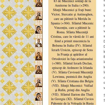
v
d
n
v