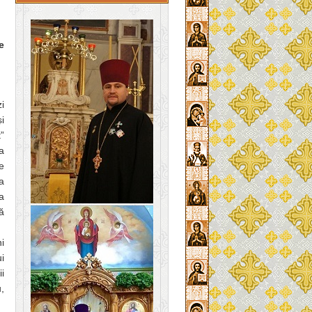
e
i
i
”
a
e
a
a
ă
i
i
i
,