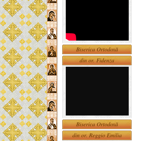
Biserica Ortodoxă
din or. Fidenza
Biserica Ortodoxă
din or. Reggio Emilia