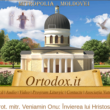
Ortodox.it
că
Audio
Video
Program Liturgic
Contacte
Asociația Vat
|
|
|
|
|
ot. mitr. Veniamin Onu: Învierea lui Hristos