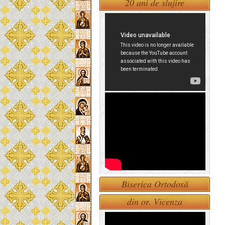
20 ani de slujire
Biserica Ortodoxă
din or. Vicenza