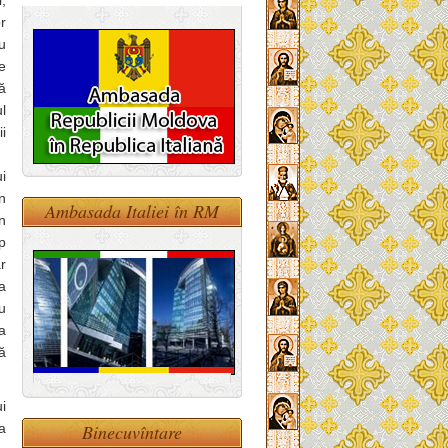
,
r
u
re
că
ul
i
i
n
Ambasada Italiei în RM
n
p
r
a
u
a
ă
i
a
Binecuvîntare