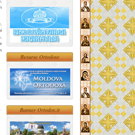
,
n
,
i
,
e
m
Resurse Ortodoxe
Banner Ortodox.it