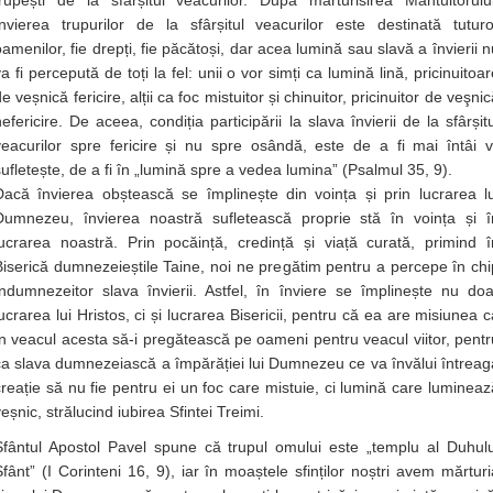
trupești de la sfârșitul veacurilor. După mărturisirea Mântuitorului
învierea trupurilor de la sfârșitul veacurilor este destinată tuturo
oamenilor, fie drepți, fie păcătoși, dar acea lumină sau slavă a învierii n
a fi percepută de toți la fel: unii o vor simți ca lumină lină, pricinuitoa
e veșnică fericire, alții ca foc mistuitor și chinuitor, pricinuitor de veşni
efericire. De aceea, condiția participării la slava învierii de la sfârșit
veacurilor spre fericire și nu spre osândă, este de a fi mai întâi vi
sufletește, de a fi în „lumină spre a vedea lumina” (Psalmul 35, 9).
Dacă învierea obștească se împlinește din voința și prin lucrarea lu
Dumnezeu, învierea noastră sufletească proprie stă în voința și î
lucrarea noastră. Prin pocăință, credință și viață curată, primind î
Biserică dumnezeieștile Taine, noi ne pregătim pentru a percepe în chi
îndumnezeitor slava învierii. Astfel, în înviere se împlinește nu doa
lucrarea lui Hristos, ci și lucrarea Bisericii, pentru că ea are misiunea c
în veacul acesta să-i pregătească pe oameni pentru veacul viitor, pentr
ca slava dumnezeiască a împărăției lui Dumnezeu ce va învălui întreag
creație să nu fie pentru ei un foc care mistuie, ci lumină care lumineaz
eșnic, strălucind iubirea Sfintei Treimi.
Sfântul Apostol Pavel spune că trupul omului este „templu al Duhulu
Sfânt” (I Corinteni 16, 9), iar în moaștele sfinților noștri avem mărturi