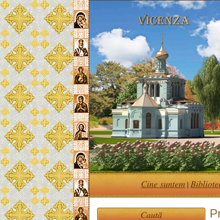
Cine suntem
Bibliote
|
Pr
Caută