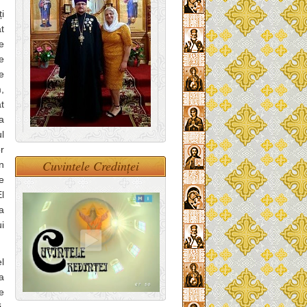
i
t
e
e
e
,
t
a
l
r
Cuvintele Credinței
n
e
l
a
i
l
a
e