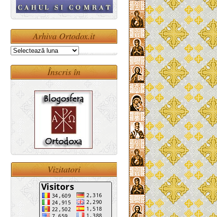
Arhiva Ortodox.it
Arhiva
Ortodox.it
Înscris în
Vizitatori