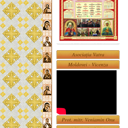
Asociația Vatra
Moldovei - Vicenza
Prot. mitr. Veniamin Onu