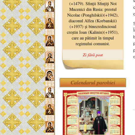
c
Calendarul parohiei