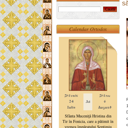
să
Calendar Ortodox