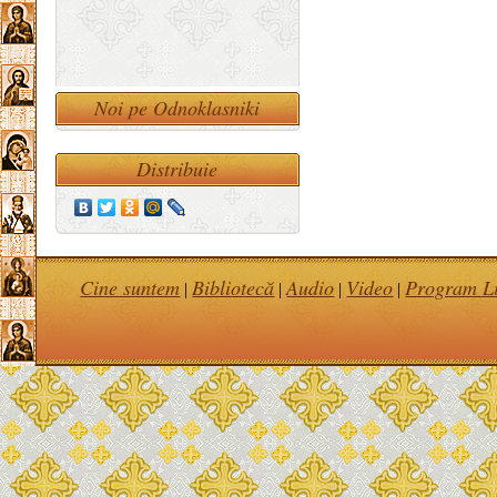
Noi pe Odnoklasniki
Distribuie
Cine suntem
Bibliotecă
Audio
Video
Program Li
|
|
|
|