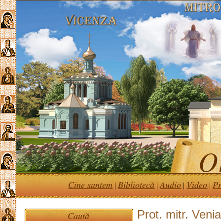
Or
Cine suntem
Bibliotecă
Audio
Video
Pr
|
|
|
|
Prot. mitr. Veni
Caută