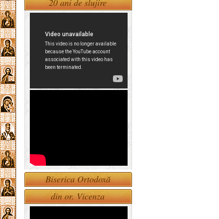
20 ani de slujire
Biserica Ortodoxă
din or. Vicenza