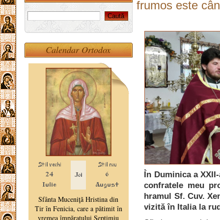
frumos este când
Calendar Ortodox
În Duminica a XXII-
confratele meu pro
hramul Sf. Cuv. Xeni
vizită în Italia la ru