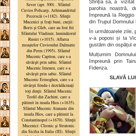
Sfinția sa, a vizitat
parohia noastră, 
împreună la Reggio 
din Trupul Domnului 
În următoarele zile, 
v-a poposi și la V
gustăm din ospățul e
Mulțumim Domnului 
împreună prin Tain
Fidenza.
SLAVĂ LU