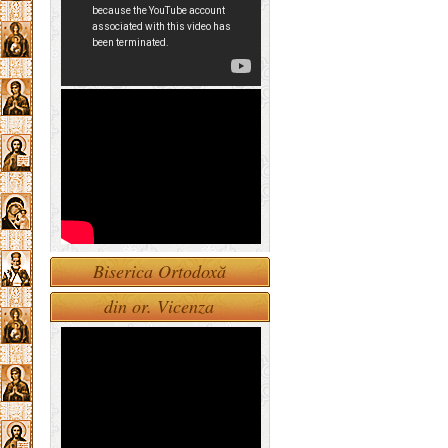
Biserica Ortodoxă
din or. Vicenza