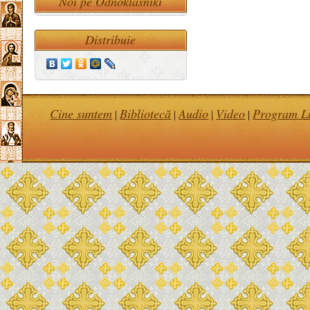
Noi pe Odnoklasniki
Distribuie
Cine suntem
Bibliotecă
Audio
Video
Program Li
|
|
|
|