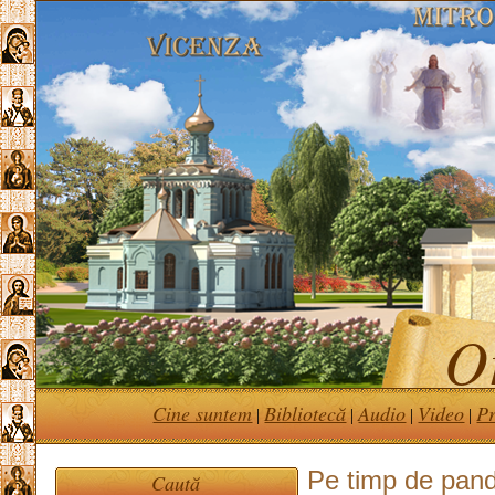
Or
Cine suntem
Bibliotecă
Audio
Video
Pr
|
|
|
|
Pe timp de pan
Caută