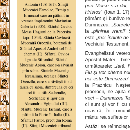
prin Moise s-a dat, 
Hristos
” (Ioan 1, 17
pământ şi bunăvoire
Dumnezeu, „
Soarele 
la „
plinirea vremii
” 
este „
mai înainte de
Vechiului Testament.
Evanghelistul vetero
Apostol Matei – bine
următoarele: „
Iată, 
Fiu şi vor chema nu
noi este Dumnezeu
”
la Praznicul Nașter
proorocii, ne ajută 
veci – Dumnezeu Tată
ci sunt şi vor fi cu 
noastră, în comun
mântuirea sufletelor
Astăzi se reînnoieșt