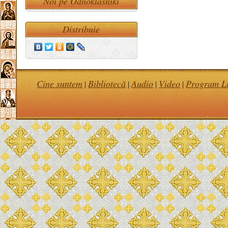
Noi pe Odnoklasniki
Distribuie
Cine suntem
Bibliotecă
Audio
Video
Program Li
|
|
|
|