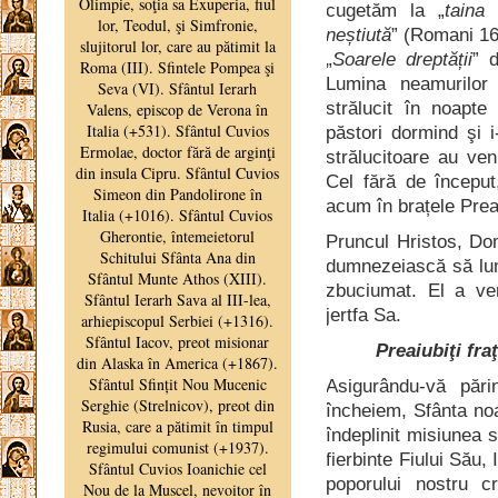
cugetăm la „
taina
neștiută
” (Romani 16,
„
Soarele dreptății
” 
Lumina neamurilor
strălucit în noapte 
păstori dormind şi i
strălucitoare au ve
Cel fără de început
acum în brațele Prea
Pruncul Hristos, Do
dumnezeiască să lum
zbuciumat. El a ven
jertfa Sa.
Preaiubiţi fraţ
Asigurându-vă pări
încheiem, Sfânta no
îndeplinit misiunea 
fierbinte Fiului Său,
poporului nostru cr