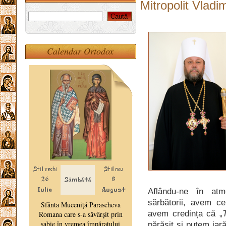
Mitropolit Vladim
Calendar Ortodox
Aflându-ne în atm
sărbătorii, avem ce
avem credința că „
părăsit şi putem iară