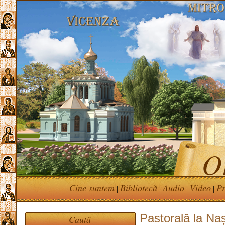
Or
Cine suntem
Bibliotecă
Audio
Video
Pr
|
|
|
|
Pastorală la Na
Caută