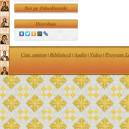
Noi pe Odnoklasniki
Distribuie
Cine suntem
Bibliotecă
Audio
Video
Program Li
|
|
|
|