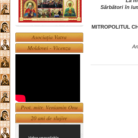
La mu
Sărbători în lu
MITROPOLITUL CH
Asociația Vatra
An
Moldovei - Vicenza
Prot. mitr. Veniamin Onu
20 ani de slujire