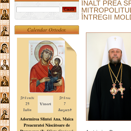
ÎNALT PREA SF
MITROPOLITUL
ÎNTREGII MO
Calendar Ortodox