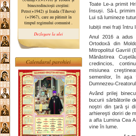
Toate Le-a primit Hr
Însuși. Să-L primim
Lui să lumineze tutur
Iubiții mei frați într
Anul 2016 a adus sf
Ortodoxă din Moldov
Mitropolitul Gavriil 
Mănăstirea Cuşelău
Calendarul parohiei
credincios, conti
misiunea creştinea
semenilor, în aşa 
Dumnezeu-Creatorul
Având prilej binec
bucurii sărbătorile d
noştri din ţară şi di
arhiereşti doriri de 
a afla Lumina Cea A
vine în lume.