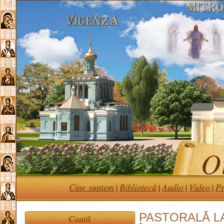
Or
Cine suntem
Bibliotecă
Audio
Video
Pr
|
|
|
|
PASTORALĂ L
Caută