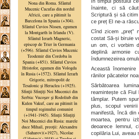
în timpul postului c
înainte, ci să că
Scriptură și să citi
ce preț El ne-a răsc
Cînd zicem „preț” 
costat Să-și biruie v
un om, ci vorbim d
deplină armonie 
îndumnezeirea omulu
Această înomenire s
rănilor păcatelor noa
Sărbătoarea lumina
reamintește că Fiul
tâmplar. Putem spun
plus, scopul venir
manifestă, încă din 
moartea, pentru iz
deoarece lemnul, ci
copilăria Lui, aveau s