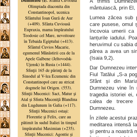
A trimis Dumnez
mântuiască, prin El,
Lumea zăcea sub po
care pusese, omul ș
încovoia umerii ca 
lanțurile iadului. Po
heruvimul cu sabia d
părea a avea un sin
(Isaia 9,2).
Dar Dumnezeu intervi
Fiul Tatălui „S-a po
Sfânt și din Mari
Dumnezeu vine în mi
tragedia istoriei ei
calea de trecere 
Dumnezeu.
În zilele acestui pr
meditarea intensă l
și pentru a noastră m