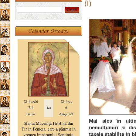
(I)
Calendar Ortodox
Mai ales în ult
nemulțumiri și dis
taxele stabilite în b