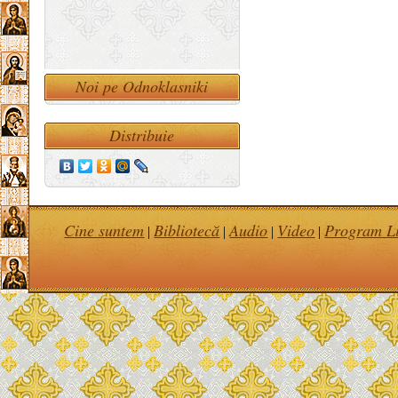
Noi pe Odnoklasniki
Distribuie
Cine suntem
Bibliotecă
Audio
Video
Program Li
|
|
|
|