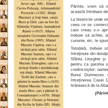
Părinte, vrem să 
această întrebare d
La bisericile unde sl
ceea ce se comerci
care vreau s-o apri
trebuie să achite, 
cununie, etc. le spu
Totodată, trebuie s
întreţinute din donaţi
Sfânta Liturghie şi 
pentru ca parohia s
credincioșilor: oameni
Bunul Dumnezeu să
întreținerea Casei D
hrănească de la Alta
(Părin