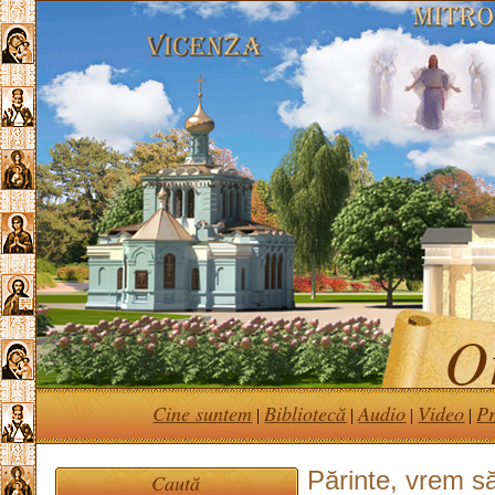
Or
Cine suntem
Bibliotecă
Audio
Video
Pr
|
|
|
|
Părinte, vrem s
Caută