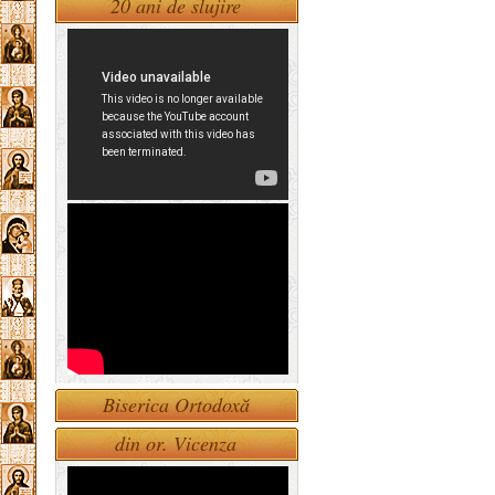
20 ani de slujire
Biserica Ortodoxă
din or. Vicenza