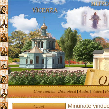
Or
Cine suntem
Bibliotecă
Audio
Video
Pr
|
|
|
|
Minunate vindecă
Caută