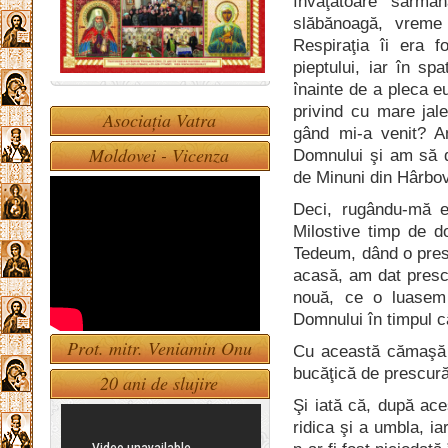
învăţătoare sărma
slăbănoagă, vreme 
Respiraţia îi era f
pieptului, iar în sp
înainte de a pleca e
privind cu mare jale
Asociația Vatra
gând mi-a venit? A
Moldovei - Vicenza
Domnului şi am să d
de Minuni din Hârbov
Deci, rugându-mă eu
Milostive timp de do
Tedeum, dând o pres
acasă, am dat presc
nouă, ce o luasem 
Domnului în timpul 
Prot. mitr. Veniamin Onu
Cu această cămaşă s
bucăţică de prescur
20 ani de slujire
Şi iată că, după ace
ridica şi a umbla, i