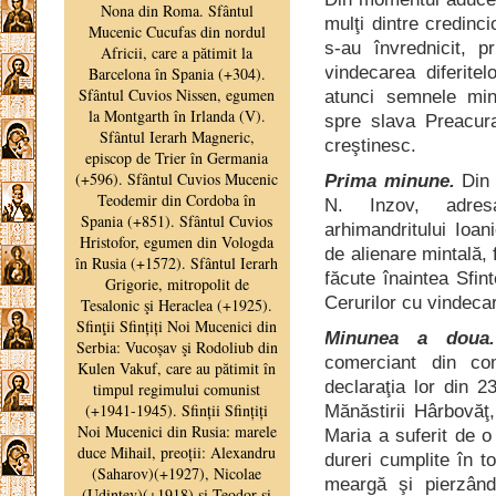
mulţi dintre credinci
s-au învrednicit, p
vindecarea diferitel
atunci semnele minu
spre slava Preacura
creştinesc.
Prima minune.
Din 
N. Inzov, adresa
arhimandritului Ioan
de alienare mintală, 
făcute înaintea Sfin
Cerurilor cu vindeca
Minunea a doua.
comerciant din co
declaraţia lor din 2
Mănăstirii Hârbovăţ,
Maria a suferit de o
dureri cumplite în t
meargă şi pierzând