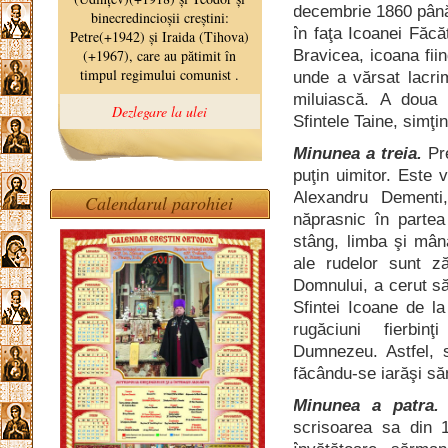
decembrie 1860 până 
în faţa Icoanei Făcă
Bravicea, icoana fii
unde a vărsat lacri
miluiască. A doua 
Sfintele Taine, simţ
Minunea a treia.
Pre
puţin uimitor. Este v
Alexandru Dementi
Calendarul parohiei
năprasnic în partea
stâng, limba şi mân
ale rudelor sunt ză
Domnului, a cerut să
Sfintei Icoane de l
rugăciuni fierbi
Dumnezeu. Astfel, s
făcându-se iarăşi să
Minunea a patra.
O
scrisoarea sa din 