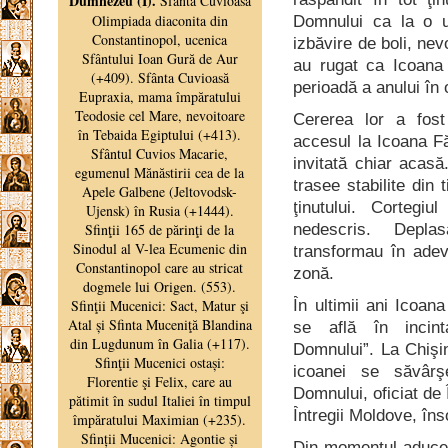
Domnului ca la o u
izbăvire de boli, nev
au rugat ca Icoana
perioadă a anului în 
Cererea lor a fost
accesul la Icoana Fă
invitată chiar acasă.
trasee stabilite din 
ţinutului. Cortegi
nedescris. Depla
transformau în adevă
zonă.
În ultimii ani Icoa
se află în incint
Domnului”. La Chişină
icoanei se săvârşe
Domnului, oficiat de 
Întregii Moldove, îns
Din momentul aduceri