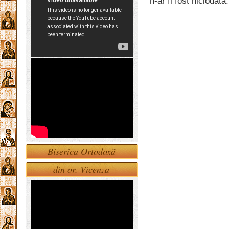
n-ar fi fost niciodată.
Biserica Ortodoxă
din or. Vicenza