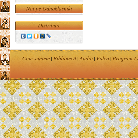
Noi pe Odnoklasniki
Distribuie
Cine suntem
Bibliotecă
Audio
Video
Program Li
|
|
|
|