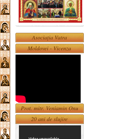
Asociația Vatra
Moldovei - Vicenza
Prot. mitr. Veniamin Onu
20 ani de slujire