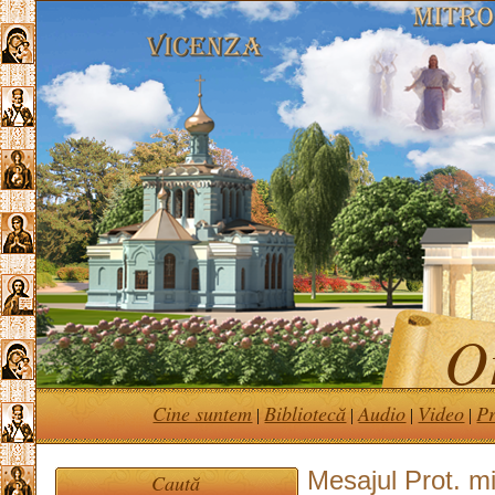
Or
Cine suntem
Bibliotecă
Audio
Video
Pr
|
|
|
|
Mesajul Prot. m
Caută