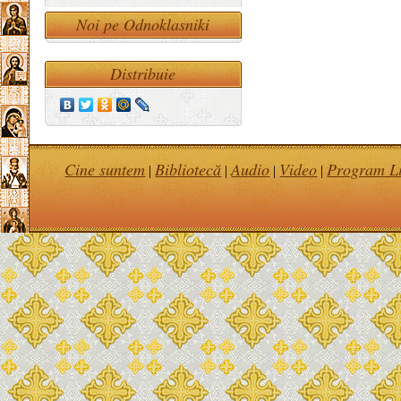
Noi pe Odnoklasniki
Distribuie
Cine suntem
Bibliotecă
Audio
Video
Program Li
|
|
|
|