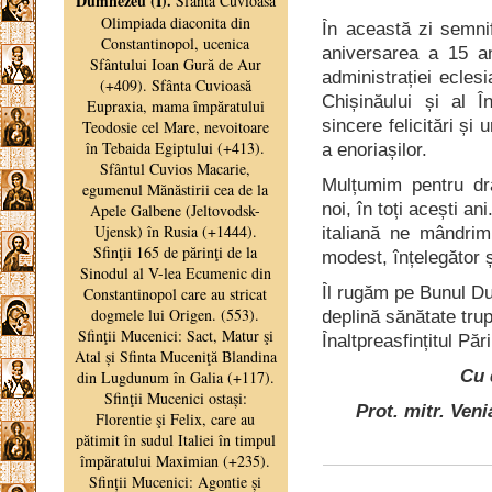
În această zi semni
aniversarea a 15 an
administrației eclesi
Chișinăului și al 
sincere felicitări și 
a enoriașilor.
Mulțumim pentru dr
noi, în toți acești an
italiană ne mândrim
modest, înțelegător ș
Îl rugăm pe Bunul Du
deplină sănătate tru
Înaltpreasfințitul Păr
Cu 
Prot. mitr. Ven