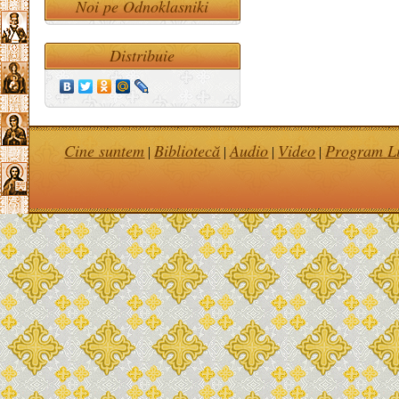
Noi pe Odnoklasniki
Distribuie
Cine suntem
Bibliotecă
Audio
Video
Program Li
|
|
|
|