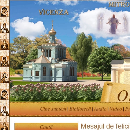
Or
Cine suntem
Bibliotecă
Audio
Video
Pr
|
|
|
|
Mesajul de felic
Caută