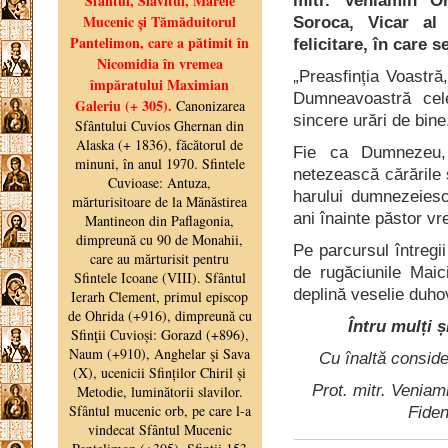
mitr. Veniamin O
Soroca, Vicar al
felicitare, în care 
„Preasfinția Voastră
Dumneavoastră cel
sincere urări de bine
Fie ca Dumnezeu,
netezească cărările 
harului dumnezeiesc
ani înainte păstor vr
Pe parcursul întregii
de rugăciunile Maici
deplină veselie duhov
Întru mulți ș
Cu înaltă conside
Prot. mitr. Veniam
Fiden