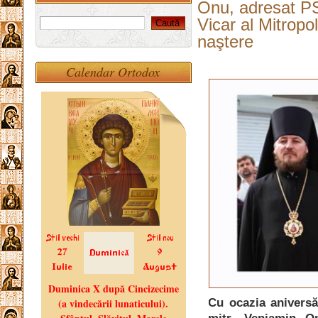
Onu, adresat PS
Vicar al Mitropol
naştere
Calendar Ortodox
Cu ocazia aniversăr