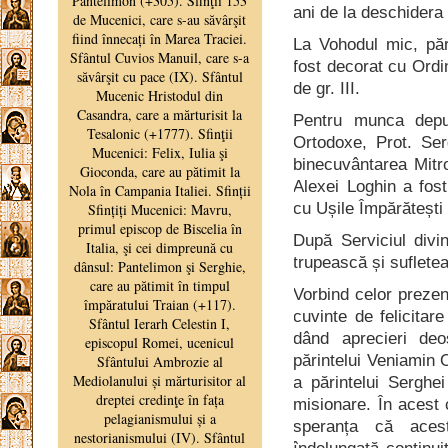
ani de la deschidera 
La Vohodul mic, păr
fost decorat cu Ordi
de gr. III.
Pentru munca depus
Ortodoxe, Prot. Ser
binecuvântarea Mitrop
Alexei Loghin a fost
cu Ușile Împărătești
După Serviciul div
trupească și sufleteas
Vorbind celor prezen
cuvinte de felicitar
dând aprecieri deos
părintelui Veniamin 
a părintelui Serghei
misionare. În acest 
speranța că aces