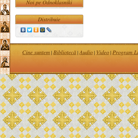
Noi pe Odnoklasniki
Distribuie
Cine suntem
Bibliotecă
Audio
Video
Program Li
|
|
|
|