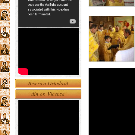
Biserica Ortodoxă
din or. Vicenza