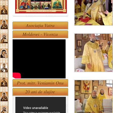
Asociația Vatra
Moldovei - Vicenza
Prot. mitr. Veniamin Onu
20 ani de slujire