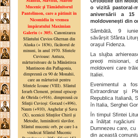
Ortodoxe din Moldo
o vizită pastoral-m
aniversării a 15
moldovenești din or
Sâmbătă, 9 iunie
săvârșit Sfânta Litur
oraşul Fidenza.
La slujba arhierea
preoți misionari, 
moldoveni care trăi
Italiei.
Evenimentul a fos
Extraordinar şi Pl
Republica Italiană, 
în Italia, Serghei G
În timpul Sfintei Lit
a înălțat rugăciun
Dumnezeu care, cu mă
din această comunita