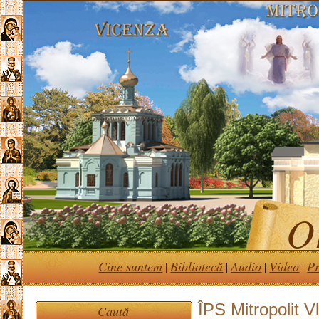
Or
Cine suntem
Bibliotecă
Audio
Video
Pr
|
|
|
|
ÎPS Mitropolit V
Caută