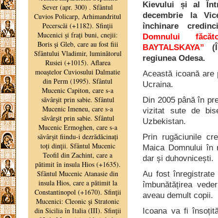
Kievului și al În
decembrie la Vic
închinare credinc
Domnului făcă
BAYTALSKAYA”
(Î
regiunea Odesa.
Această icoană are 
Ucraina.
Din 2005 până în pre
vizitat sute de bi
Uzbekistan.
Prin rugăciunile cre
Maica Domnului în r
dar și duhovnicești.
Au fost înregistrate
îmbunătățirea veder
aveau demult copii.
Icoana va fi însoțit