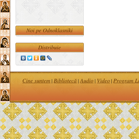
Noi pe Odnoklasniki
Distribuie
Cine suntem
Bibliotecă
Audio
Video
Program Li
|
|
|
|