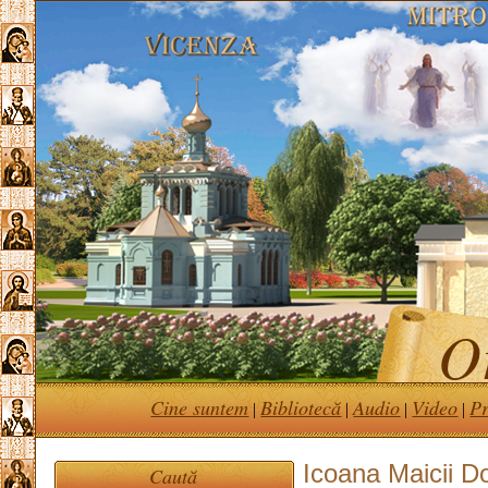
Or
Cine suntem
Bibliotecă
Audio
Video
Pr
|
|
|
|
Icoana Maicii D
Caută