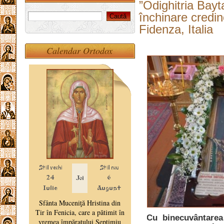
”Odighitria Bayt
închinare credin
Fidenza, Italia
Calendar Ortodox
Cu binecuvântarea 