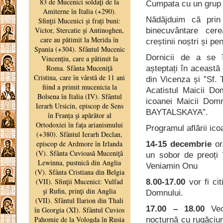
Cumpata cu un grup 
Nădăjduim că prin
binecuvântare cere
creștinii noștri și pe
Dornicii de a se î
așteptați în această 
din Vicenza și ”Sf. 
Acatistul Maicii Do
icoanei Maicii Dom
BAYTALSKAYA”.
Programul aflării icoa
14-15 decembrie
or.
un sobor de preoți î
Veniamin Onu
8.00-17.00
vor fi cit
Domnului.
17.00 – 18.00
Vec
nocturnă cu rugăciun