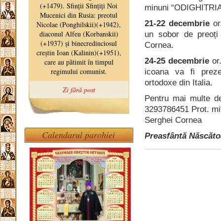
minuni “ODIGHITRI
21-22 decembrie
or.
un sobor de preoți 
Cornea.
24-25 decembrie
or.
icoana va fi preze
ortodoxe din Italia.
Pentru mai multe de
3293786451 Prot. mi
Serghei Cornea
Calendarul parohiei
Preasfântă Născăto