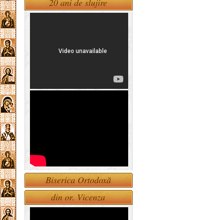
20 ani de slujire
Biserica Ortodoxă
din or. Vicenza