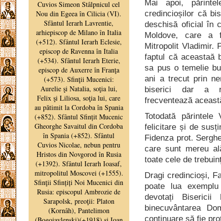
Mai apoi, părinte
credincioșilor că bi
deschisă oficial în c
Moldove, care a f
Mitropolit Vladimir.
faptul că aceastaă b
sa pus o temelie bu
ani a trecut prin n
biserici dar a re
frecventează aceast
Totodată părintele
felicitare și de sus
Fidenza prot. Serghe
care sunt mereu ală
toate cele de trebuinț
Dragi credincioși, F
poate lua exemplu
devotați Biserici
binecuvântarea Dom
continuare să fie pro