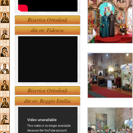
Biserica Ortodoxă
din or. Fidenza
Biserica Ortodoxă
din or. Reggio Emilia