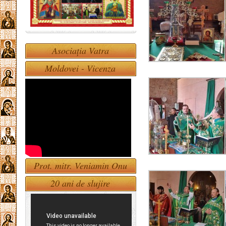
Asociația Vatra
Moldovei - Vicenza
Prot. mitr. Veniamin Onu
20 ani de slujire