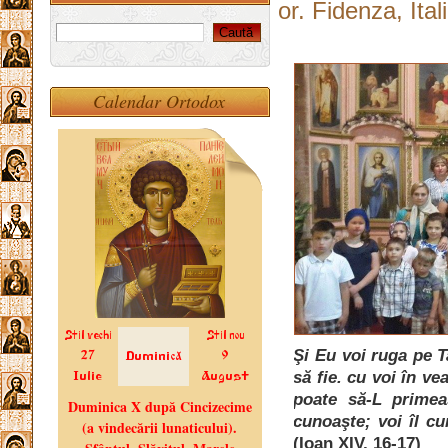
or. Fidenza, Ital
Calendar Ortodox
Şi Eu voi ruga pe T
să fie. cu voi în v
poate să-L primea
cunoaşte; voi îl cu
(Ioan XIV, 16-17)