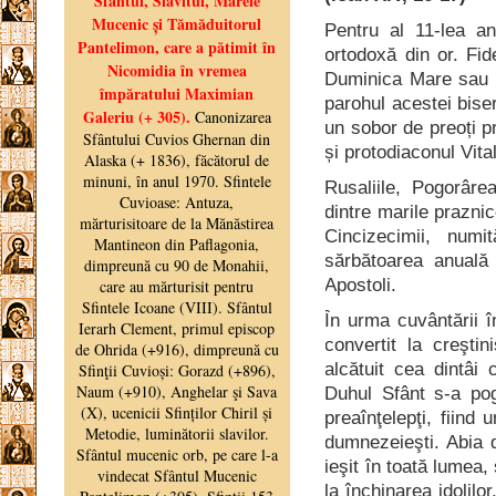
Pentru al 11-lea an
ortodoxă din or. Fi
Duminica Mare sau bu
parohul acestei bise
un sobor de preoți p
și protodiaconul Vital
Rusaliile, Pogorâre
dintre marile prazni
Cincizecimii, num
sărbătoarea anuală 
Apostoli.
În urma cuvântării î
convertit la creşt
alcătuit cea dintâi
Duhul Sfânt s-a pog
preaînţelepţi, fiind 
dumnezeieşti. Abia 
ieşit în toată lumea
la închinarea idolilo