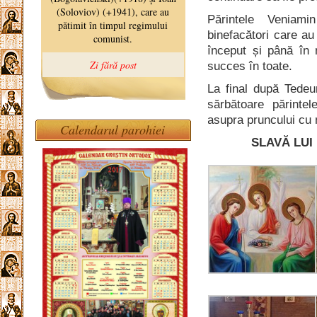
Părintele Veniami
binefacători care au
început și până în 
succes în toate.
La final după Tede
sărbătoare părinte
asupra pruncului cu
Calendarul parohiei
SLAVĂ LUI