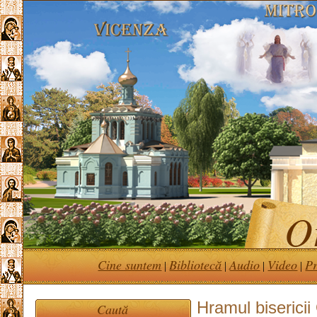
Or
Cine suntem
Bibliotecă
Audio
Video
Pr
|
|
|
|
Hramul bisericii
Caută