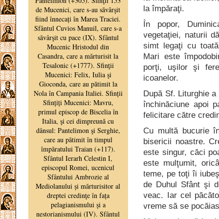
la împăraţi.
În popor, Duminic
vegetaţiei, naturii 
simt legaţi cu toată
Mari este împodobir
porţi, uşilor şi fe
icoanelor.
După Sf. Liturghie a
închinăciune apoi p
felicitare către credi
Cu multă bucurie în
bisericii noastre. C
este singur, căci po
este mulţumit, oric
teme, pe toţi îi iube
de Duhul Sfânt şi d
veac. Iar cel păcăt
vreme să se pocăia