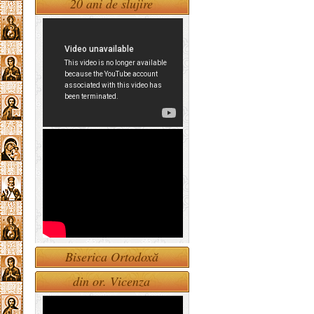
20 ani de slujire
Biserica Ortodoxă
din or. Vicenza