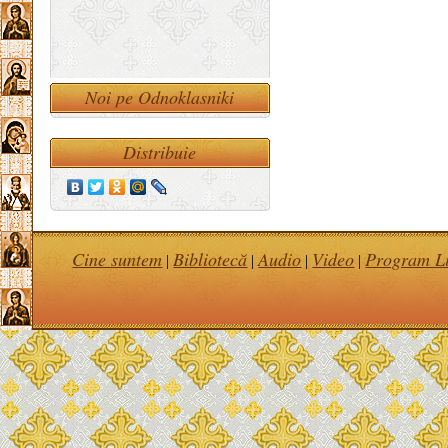
Noi pe Odnoklasniki
Distribuie
Cine suntem
Bibliotecă
Audio
Video
Program Li
|
|
|
|