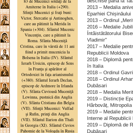
deschise până la Tat
2013 – Medalia anive
Eparhiei Chișinăului
2013 – Ordinul „Meri
2016 – Medalie Jubili
Întâistătătorului Bis
Vladimir”
2017 – Medalie pentru
Republicii Moldova
2018 – Diplomă pent
în Italia
2018 – Ordinul Gavri
2018 – Ordinul Arhan
Dubăsari
2018 – Medalia Merit
2019 – Distincție Ep
Hârbovăț, Mitropolia
2019 – Medalie pentr
Interne al Republici
2019 – Diplomă de Re
Dubăsari