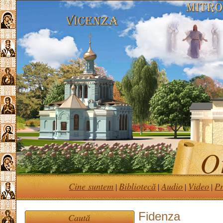
Or
Cine suntem
Bibliotecă
Audio
Video
Pr
|
|
|
|
Fidenza
Caută