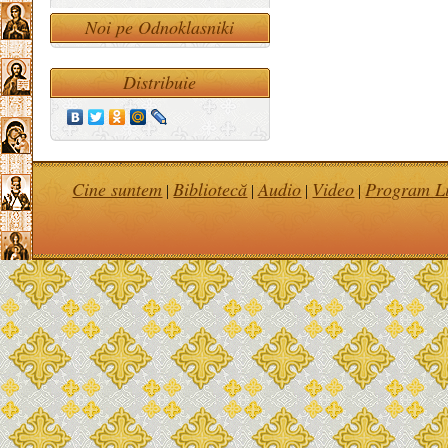
Noi pe Odnoklasniki
Distribuie
Cine suntem
Bibliotecă
Audio
Video
Program Li
|
|
|
|