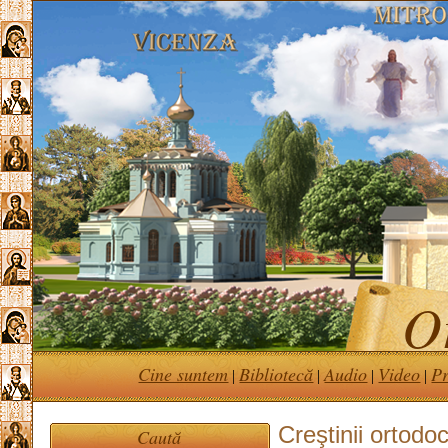
Or
Cine suntem
Bibliotecă
Audio
Video
Pr
|
|
|
|
Creştinii ortodo
Caută