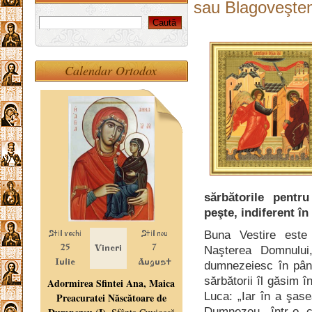
sau Blagoveşte
Calendar Ortodox
sărbătorile pentr
peşte, indiferent în
Buna Vestire este
Naşterea Domnului
dumnezeiesc în pânt
sărbătorii îl găsim î
Luca: „Iar în a şase
Dumnezeu, într-o c