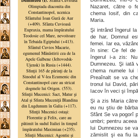
Nazaret, către o f
chema Iosif, din ca
Maria.
Şi intrând îngerul l
de har, Domnul est
femei. Iar ea, văzând
în sine: Ce fel de
îngerul i-a zis: N
Dumnezeu. Şi iată ve
chema numele lui I
Preaînalt se va c
tronul lui David, pă
Iacov în veci şi împă
Şi a zis Maria cătr
eu nu ştiu de bărba
Sfânt Se va pogorî p
umbri; pentru aceea 
lui Dumnezeu se va 
zămislit şi ea fiu 