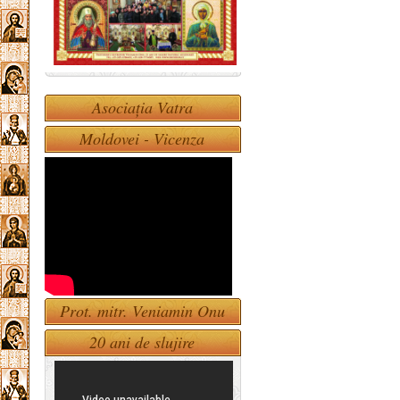
Asociația Vatra
Moldovei - Vicenza
Prot. mitr. Veniamin Onu
20 ani de slujire