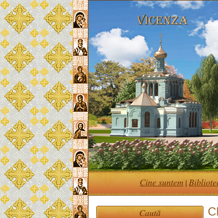
Cine suntem
Bibliote
|
CI
Caută