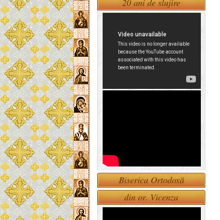
20 ani de slujire
Biserica Ortodoxă
din or. Vicenza