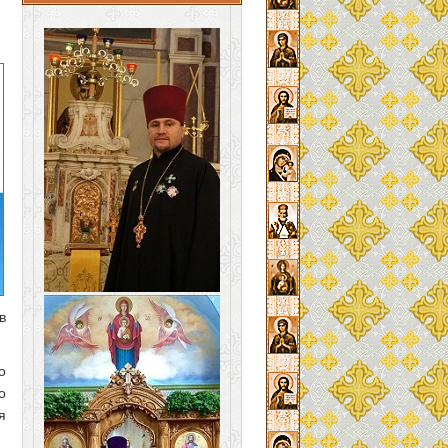
в
о
о
я