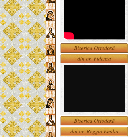
Biserica Ortodoxă
din or. Fidenza
Biserica Ortodoxă
din or. Reggio Emilia