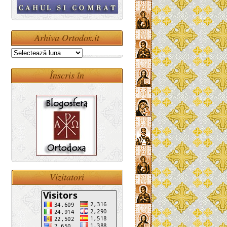
Arhiva Ortodox.it
Arhiva
Ortodox.it
Înscris în
Vizitatori