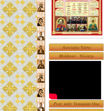
Asociația Vatra
Moldovei - Vicenza
Prot. mitr. Veniamin Onu