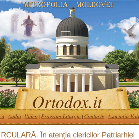
Ortodox.it
că
Audio
Video
Program Liturgic
Contacte
Asociația Vat
|
|
|
|
|
RCULARĂ. În atenția clericilor Patriarhiei