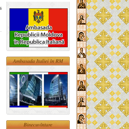
i
Ambasada Italiei în RM
Binecuvîntare