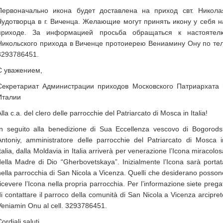
Первоначально икона будет доставлена на приход свт. Никола
Чудотворца в г. Виченца. Желающие могут принять икону у себя н
приходе. За информацией просьба обращаться к настоятел
Никольского прихода в Виченце протоиерею Вениамину Ону по тел
3293786451.
С уважением,
Секретариат Администрации приходов Московского Патриархата 
Италии
lla c.a. del clero delle parrocchie del Patriarcato di Mosca in Italia!
In seguito alla benedizione di Sua Eccellenza vescovo di Bogorods
Antoniy, amministratore delle parrocchie del Patriarcato di Mosca i
Italia, dalla Moldavia in Italia arriverà per venerazione l’Icona miracolos
della Madre di Dio “Gherbovetskaya”. Inizialmente l’Icona sarà portat
nella parrocchia di San Nicola a Vicenza. Quelli che desiderano posson
ricevere l’Icona nella propria parrocchia. Per l’informazione siete pregat
di contattare il parroco della comunità di San Nicola a Vicenza arcipret
Veniamin Onu al cell. 3293786451.
ordiali saluti,