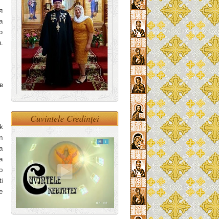
я
а
ю
.
в
Cuvintele Credinței
k
n
a
a
o
i
e