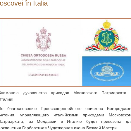
scovei în Italia
Вниманию духовенства приходов Московского Патриархата 
Италии!
По благословению Преосвященнейшего епископа Богородског
Антония, управляющего италийскими приходами Московског
Патриархата, из Молдавии в Италию будет привезена дл
поклонения Гербовецкая Чудотворная икона Божией Матери.