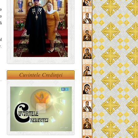
e
e
ă
l
.
Cuvintele Credinței