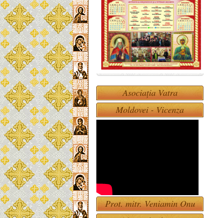
Asociația Vatra
Moldovei - Vicenza
Prot. mitr. Veniamin Onu