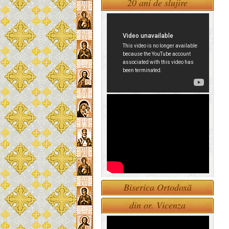
20 ani de slujire
Biserica Ortodoxă
din or. Vicenza