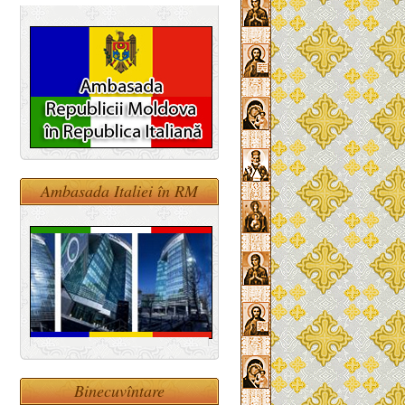
Ambasada Italiei în RM
Binecuvîntare