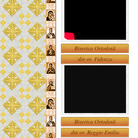
Biserica Ortodoxă
din or. Fidenza
Biserica Ortodoxă
din or. Reggio Emilia