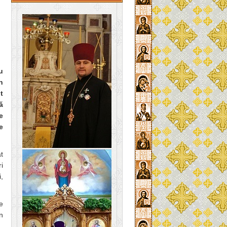
u
n
t
ă
e
e
t
i
,
e
n