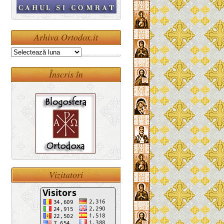
Arhiva Ortodox.it
Arhiva
Ortodox.it
Înscris în
Vizitatori