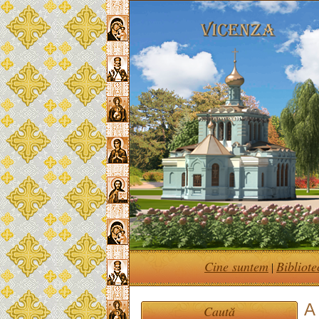
Cine suntem
Bibliote
|
A
Caută