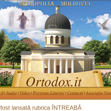
Ortodox.it
că
Audio
Video
Program Liturgic
Contacte
Asociația Vat
|
|
|
|
|
 fost lansată rubrica ÎNTREABĂ