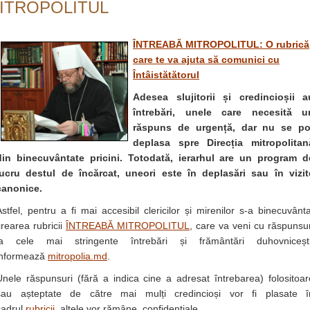
ITROPOLITUL
ÎNTREABĂ MITROPOLITUL: O rubrică
care te va ajuta să comunici cu
Întâistătătorul
Adesea slujitorii și credincioșii a
întrebări, unele care necesită u
răspuns de urgență, dar nu se po
deplasa spre Direcția mitropolitan
din binecuvântate pricini.
Totodată, ierarhul are un program d
lucru destul de încărcat, uneori este în deplasări sau în vizit
canonice.
Astfel, pentru a fi mai accesibil clericilor și mirenilor s-a binecuvânta
crearea rubricii
ÎNTREABĂ MITROPOLITUL
, care va veni cu răspunsur
la cele mai stringente întrebări și frământări duhovnicești
informează
mitropolia.md
.
Unele răspunsuri (fără a indica cine a adresat întrebarea) folositoar
sau așteptate de către mai mulți credincioși vor fi plasate î
cadrul
rubricii
, altele vor rămâne confidențiale.