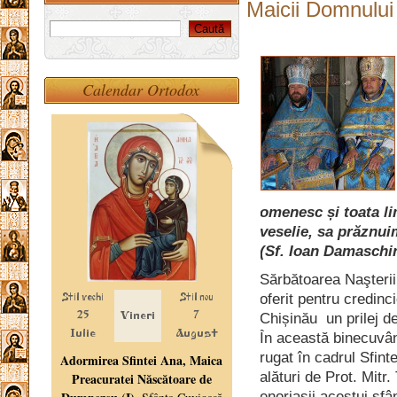
Maicii Domnului
Calendar Ortodox
omenesc și toata li
veselie, sa prăznui
(Sf. Ioan Damaschi
Sărbătoarea Naşterii
oferit pentru credinc
Chișinău un prilej 
În această binecuvân
rugat în cadrul Sfinte
alături de Prot. Mitr.
enoriașii acestui sf