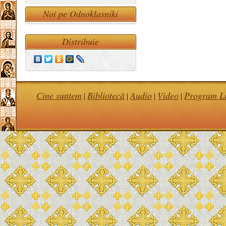
Noi pe Odnoklasniki
Distribuie
Cine suntem
Bibliotecă
Audio
Video
Program Li
|
|
|
|