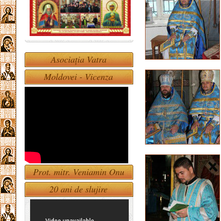
Asociația Vatra
Moldovei - Vicenza
Prot. mitr. Veniamin Onu
20 ani de slujire