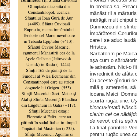
În predica sa, Preac
mănăstirii a mărturisi
îndrăgit mult chipul 
Dumnezeu din sfintel
Împărătesei Cerurilor
care i se aduc laudă
Hristos.
Sărbătorim pe Maica
așa cum o sărbătorim 
le adresăm. Nici-o f
învrednicit de atâta 
Cu aceste gînduri de 
milă şi smerenie, să 
icoana Maicii Domnu
scurtă rugăciune:
Uş
binecuvîntată Născă
pierim cei ce nădăjdu
de nevoi, că tu eşti
La final părintele Ve
pentru rugăciunea co