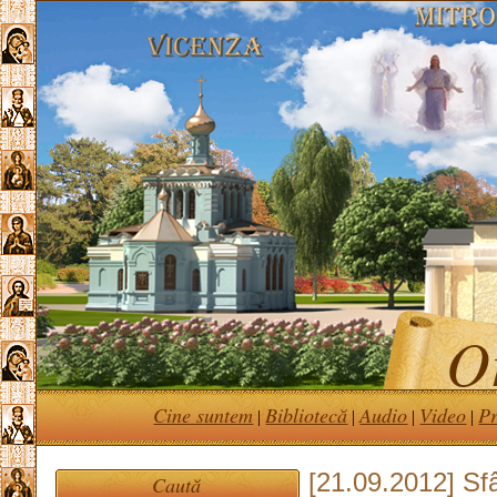
Or
Cine suntem
Bibliotecă
Audio
Video
Pr
|
|
|
|
[21.09.2012] Sf
Caută