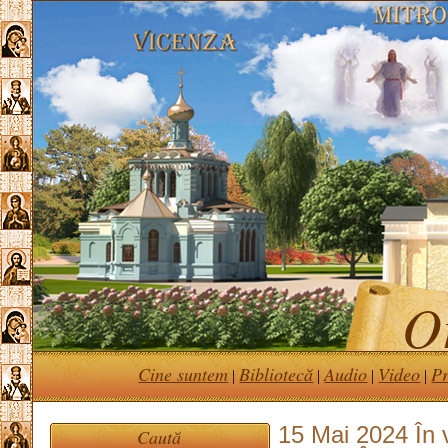
Or
Cine suntem
Bibliotecă
Audio
Video
Pr
|
|
|
|
15 Mai 2024 În v
Caută