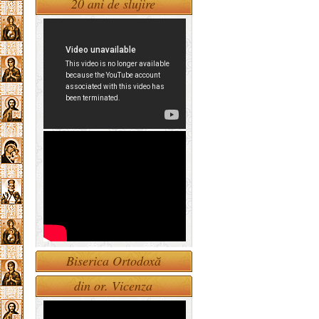
20 ani de slujire
Biserica Ortodoxă
din or. Vicenza