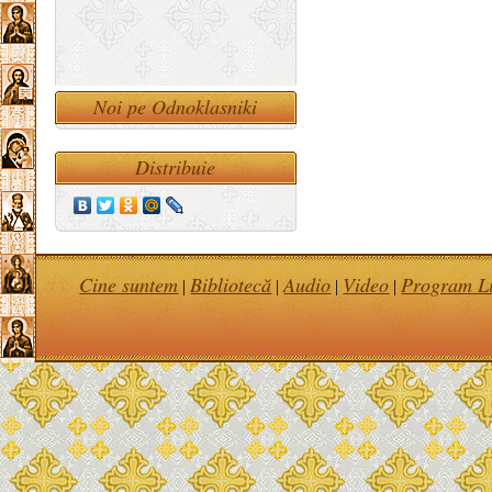
Noi pe Odnoklasniki
Distribuie
Cine suntem
Bibliotecă
Audio
Video
Program Li
|
|
|
|